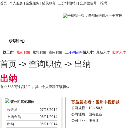
首页
|
个人服务
|
企业服务
|
猎头服务
|
三分钟招聘
| |
公众微信号二维码
求职中心
职位搜索
最新职位
紧急招聘
猎
找工作:
最新职位
紧急职位
猎头职位
三分钟招聘
招人才:
最新人才
照片人才
首页
->
查询职位
-> 出纳
出纳
有
个人访问过该职位， 其中
个人应聘了该职位
该公司其他职位
职位发布者：儋州中视影城
公司规模：10～50人
收银员
07/23/2014
公司性质：国有企业
市场专员
06/21/2014
公司行业：服务业
出纳
06/21/2014