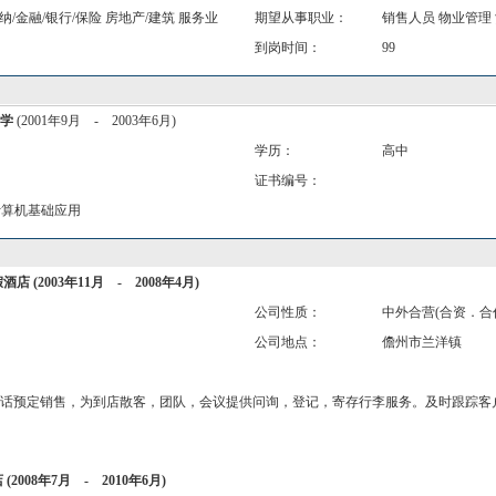
纳/金融/银行/保险 房地产/建筑 服务业
期望从事职业：
销售人员 物业管理 
到岗时间：
99
学
(2001年9月 - 2003年6月)
学历：
高中
证书编号：
计算机基础应用
假酒店
(2003年11月 - 2008年4月)
公司性质：
中外合营(合资．合
公司地点：
儋州市兰洋镇
话预定销售，为到店散客，团队，会议提供问询，登记，寄存行李服务。及时跟踪客
店
(2008年7月 - 2010年6月)