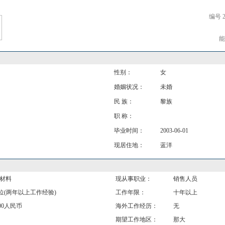
编号 2
能
性别：
女
婚姻状况：
未婚
民 族：
黎族
职 称：
毕业时间：
2003-06-01
现居住地：
蓝洋
原材料
现从事职业：
销售人员
位(两年以上工作经验)
工作年限：
十年以上
00人民币
海外工作经历：
无
期望工作地区：
那大