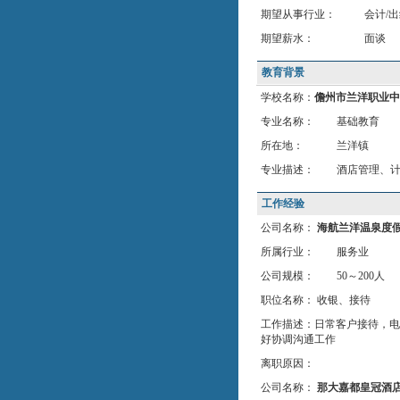
期望从事行业：
会计/出
期望薪水：
面谈
教育背景
学校名称：
儋州市兰洋职业中
专业名称：
基础教育
所在地：
兰洋镇
专业描述：
酒店管理、
工作经验
公司名称：
海航兰洋温泉度
所属行业：
服务业
公司规模：
50～200人
职位名称： 收银、接待
工作描述：日常客户接待，电
好协调沟通工作
离职原因：
公司名称：
那大嘉都皇冠酒