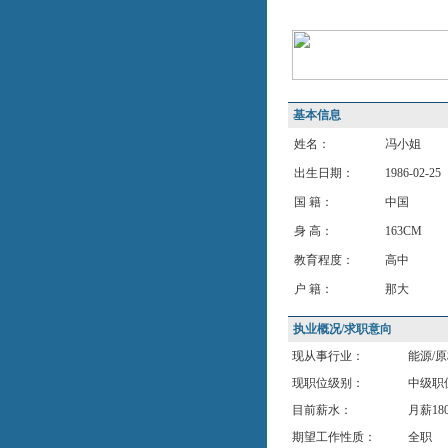
基本信息
姓名：
冯小姐
出生日期：
1986-02-25
国 籍：
中国
身 高：
163CM
教育程度：
高中
户 籍：
那大
执业概况/求职意向
现从事行业：
能源/
现职位级别：
中级职
目前薪水：
月薪18
期望工作性质：
全职