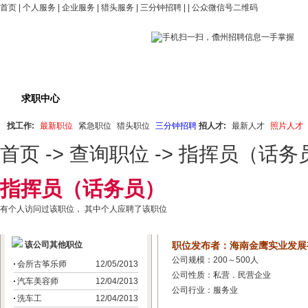
首页
|
个人服务
|
企业服务
|
猎头服务
|
三分钟招聘
| |
公众微信号二维码
求职中心
职位搜索
最新职位
紧急招聘
猎
找工作:
最新职位
紧急职位
猎头职位
三分钟招聘
招人才:
最新人才
照片人才
首页
->
查询职位
-> 指挥员（话务
指挥员（话务员）
有
个人访问过该职位， 其中
个人应聘了该职位
该公司其他职位
职位发布者：海南金鹰实业发展
公司规模：200～500人
会所古筝乐师
12/05/2013
公司性质：私营．民营企业
汽车美容师
12/04/2013
公司行业：服务业
洗车工
12/04/2013