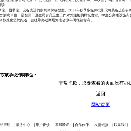
集团有限公司投资2.8亿兴建的一所民办公助的完全中学。学校位于海南省儋州市中兴大
就读
术馆、图书馆、设备先进的多媒体阶梯教室。2011年秋季多媒体投影仪将装备进所有教
程”满意单位，是儋州市卫生局食品卫生工作对外迎检的样板食堂。学生公寓楼设施齐
00米标准化塑胶跑道，曾经承办过两届海南省少年田径锦标赛。
南东坡学校招聘职位：
站声明
|
服务中心
|
用户反馈
|
客服验证
|
合作伙伴
|
友情链接
|
联系我们