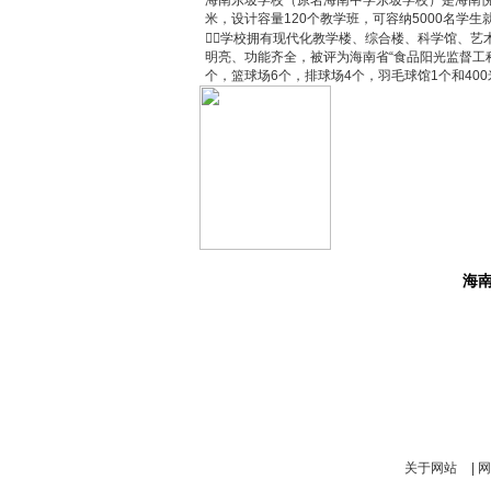
海南东坡学校（原名海南中学东坡学校）是海南悦信
米，设计容量120个教学班，可容纳5000名学生
学校拥有现代化教学楼、综合楼、科学馆、艺
明亮、功能齐全，被评为海南省“食品阳光监督工
个，篮球场6个，排球场4个，羽毛球馆1个和4
海
关于网站
|
网