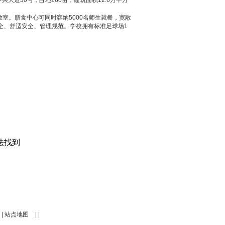
道30号，占地260亩，建筑面积12.6万平方
室。膳食中心可同时容纳5000名师生就餐，宽敞
全、舒适安全、管理规范。学校拥有标准足球场1
|
站点地图
| |