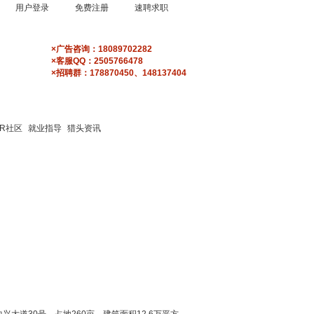
用户登录
免费注册
速聘求职
×广告咨询：18089702282
×客服QQ：2505766478
×招聘群：178870450、148137404
HR社区
求职论坛
HR社区
就业指导
猎头资讯